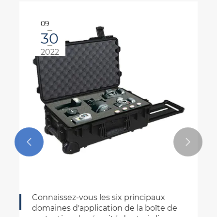
10
08
2024


La montée et l'impact des étuis de
pêche en plastique